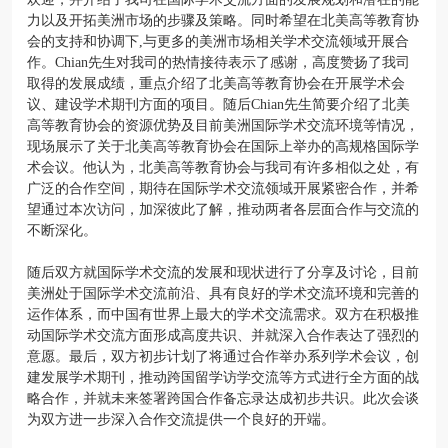
力以及开拓美洲市场的步骤及策略。同时希望在北美高等教育协
会的支持和协调下
,
与更多的美洲市场相关学术交流领域开展合
作。
Chian
先生对我司的热情接待表示了感谢，高度赞扬了我司
取得的发展成绩，重点介绍了北美高等教育协会在开展学术会
议、建设学术期刊方面的项目。随后
Chian
先生简要介绍了北美
高等教育协会的资源优势及目前美洲国际学术交流环境等情况，
现场展示了关于北美高等教育协会在国际上举办的高规格国际学
术会议。他认为，北美高等教育协会与我司有许多相似之处，有
广泛的合作空间，期待在国际学术交流领域开展紧密合作，并希
望通过本次访问，加深彼此了解，推动两者各层面合作与交流的
不断深化。
随后双方就国际学术交流的发展和现状进行了分享及讨论，目前
美洲处于国际学术交流前沿、具有良好的学术交流环境和完善的
运作体系，而中国有世界上最大的学术交流需求。双方在积极推
动国际学术交流方面形成高度共识、并就深入合作表达了强烈的
意愿。最后，双方初步计划了将通过合作举办系列学术会议，创
建发展学术期刊，推动跨国留学访学交流等方式进行全方面的战
略合作，并就未来签署跨国合作备忘录达成初步共识。此次会谈
为双方进一步深入合作交流提供一个良好的开端。