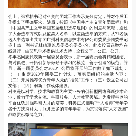
会上，张祥柏书记对科奥的团建工作表示充分肯定，并对今后工
作提出了明确要求。随后，按照《中国共产主义青年团章程》和
《中国共产主义青年团基层组织选举规则》的制度与流程，通过
了大会选举方式以及监票人名单，以差额选举的方式，从71名候
选人中选举出共青团广州科奥信息技术有限公司委员会团委书记
岑丰杰、副书记林绮琪以及委员会委员7名。此次投票选举均在
线进行，由艾思学术提供技术支持，全程公平、公正、公开。
岑丰杰同志代表新一届委员会表示，新一届委员会将精诚团结、
与时俱进、开拓创新争做勤于学习的模范、善于创造的模范。并
且，新一届委员会对2020年公司将开展的工作做了如下规划：
（一）制定2020年团委工作计划，落实团组织的生活内容；
（二）开展推荐优秀青年入党的“推优”工作；（三）设立公司团
支部；（四）创新工作载体建设。
科奥是以科学、技术和教育为主要业务的创新型网络高新技术企
业，致力于学术交流、科研服务、人才教育领域。为发挥科奥的
平台优势加强科研人才的培养，科奥正式启动“千人名师”青年学
者千万扶持计划，服务更多的青年学者，为贯彻落实“人才强国”
战略贡献微薄之力。