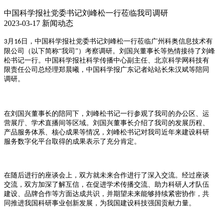
中国科学报社党委书记刘峰松一行莅临我司调研
2023-03-17
新闻动态
月
日
，中国科学报社党委书记刘峰松一行莅临广州科奥信息技术有
3
16
限公司
（
以下简称
“我司”）
考察调研。刘国兴董事长
等
热情接待了刘峰
松书记一行。
中
国科学报社科学传播中心副主任、北京科学网科技有
限责任公司总经理郑晨曦，中国科学报广东记者站站长朱汉斌
等陪同
调研。
在
刘国兴董事长
的陪同下，
刘峰松
书记一行参观了我司的办公区、运
营展厅、学术直播间等区域。刘国兴董事长介绍了我司的发展历程、
产品服务体系、核心成果等情况，
刘峰松
书记对我司近年来建设科研
服务数字化平台取得的成果表示了充分肯定。
在随后进行的座谈会上，双方就未来合作进行了深入交流。经过座谈
交流，双方加深了解互信，在促进学术传播交流、助力科研人才队伍
建设、品牌合作等方面达成共识，并期望未来能够持续紧密协作，共
同推进我国科研事业创新发展，为我国建设科技强国贡献力量。