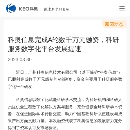
新闻动态
科奥信息完成A轮数千万元融资，科研
服务数字化平台发展提速
2023-03-30
近日，广州科奥信息技术有限公司（以下简称
“科奥信息”）
已顺利完成数千万元级别的
轮融资，资金主要用于
科研服务
数
A
字化平台研发
。
科奥信息以数字化赋能科研学术交流
，
为
科研机构和
科研
人
员提供
全过程数字化
解决方案
与服务
，充分链接
全球科研学术
资
源，
在促进
国际
学术传播交流、助力中国
基础
科研队伍建设
与成
果产出方面
贡献力量
。
本次融资代表了科奥信息的发展潜力充分
得到了资本
认可及
市场验证。