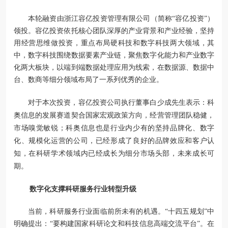
本轮融资由浙江容亿投资管理有限公司（简称
“容亿投资”）
领投。容亿投资依托核心团队深厚的产业背景和产业经验，坚持
用经营思维做投资，重点布局硬科技和数字科技两大领域，其
中，数字科技围绕数据要素产业链，聚焦数字化能力和产业数字
化两大板块，以端到端数据处理应用为线索，在数据源、数据中
台、数商等细分领域布局了一系列优秀的企业
。
对于本次
投资
，容亿投资
公司
执行董事
白少成
先生
表示：科
奥信息的
发展
赛道契合国家宏观政策方向，经营管理团队稳健，
市场嗅觉敏锐
；科奥信息也是行业内少有的坚持品牌化、
数字
化
、
规模化
运营的公司，已经形成了良好的品牌效应和客户认
知，在科研学术领域内已经成长为细分市场头部，未来成长可
期。
数字化支撑
科研服务
行业转型升级
当前，科研
服务
行业面临前所未有的机遇。
“十四五规划”中
明确提出：“要构建国家科研论文和科技信息高端交流平台”。
在