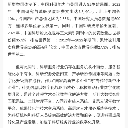
新型举国体制下
，
中国
科研能力与美国进入
争雄局面。
G
2
2022
年，中国研究与试验发展经费支出达
万亿元，
比上年增长
3
，
占国内生产总值之比为
。
中国
研究人员总数超过
10%
2.55%
600
万，连续多年位居世界第一。
同时
，
中国科研成果输出显著
。
年，
中国科研论文在世界三大索引期刊中的发表数量占世界
202
1
份额
，
排名世界第
一
；
年
—
年期间
，
累计被引用
35.3%
2012
2022
次数世界前
的高被引论文
，
中国论文占世界
份额
，
排名
1%
27.3%
世界
第二
。
但与此同时，
科研服务
行业仍存在
服务机构小而散、
服务智
能化水平有限、科研资源分散闲置、产学研协作困难等问题，数
字化升级势在必行。作为
“
国家高新技术企业
”与“专精特新中小
企业”，科奥信息以数字化战略为核心，积极推动行业数字化转
型升级，通过全过程学术会议
数字化
解决方案、期刊大数据智能
匹配系统、全球智库平台、
同行审稿人系统、艾思云课堂教学
AI
平台、成果转化与技术交易系统、高层次人才服务系统等技术，
为科研机构和科研人
员
提供高效解决方案和服务，促进科研成果
转化及产业发展，加速了
科研服务
行业的数字化升级。