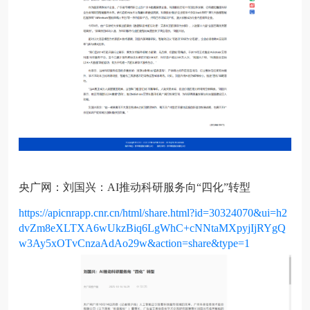
央广网：刘国兴：AI推动科研服务向“四化”转型
https://apicnrapp.cnr.cn/html/share.html?id=30324070&ui=h2
dvZm8eXLTXA6wUkzBiq6LgWhC+cNNtaMXpyjIjRYgQ
w3Ay5xOTvCnzaAdAo29w&action=share&type=1