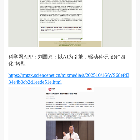
科学网APP：刘国兴：以AI为引擎，驱动科研服务“四
化”转型
https://rmtzx.sciencenet.cn/mixmedia/a/202510/16/WS68efd3
34e4b0cb2d1eede51e.html