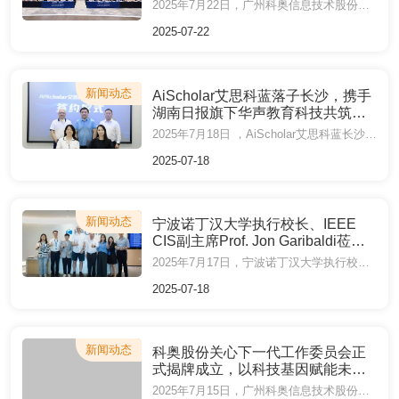
2025年7月22日，广州科奥信息技术股份有限公司2025年中工作会议在广州圆满落幕。
2025-07-22
新闻动态
AiScholar艾思科蓝落子长沙，携手
湖南日报旗下华声教育科技共筑学
术传播新生态
2025年7月18日 ，AiScholar艾思科蓝长沙运营中心揭牌仪式在长沙市马栏山众创园举行，并与湖南日报报业集团旗下区域头部媒体集团——华声在线股份有限公司教育科技传媒分公司（以下简称“华声教育科技”）成功签署战略合作协议。
2025-07-18
新闻动态
宁波诺丁汉大学执行校长、IEEE
CIS副主席Prof. Jon Garibaldi莅临
AiScholar艾思科蓝走访调研
2025年7月17日，宁波诺丁汉大学执行校长、IEEE CIS副主席Prof. Jon Garibaldi莅临AiScholar艾思科蓝走访调研，IEEE Fellow、华南理工大学陈敏教授陪同，AiScholar艾思科蓝总裁岑丰杰、全球智库事业部&生态事业部总监徐丽萍等予以热情接待。
2025-07-18
新闻动态
科奥股份关心下一代工作委员会正
式揭牌成立，以科技基因赋能未来
创新人才培养
2025年7月15日，广州科奥信息技术股份有限公司（以下简称“科奥股份”）关心下一代工作委员会（以下简称“科奥关工委”）正式揭牌成立。广州开发区、黄埔区关心下一代工作委员会执行主任孙学伟等一行领导出席仪式，并与科奥股份董事长刘国兴共同揭牌。