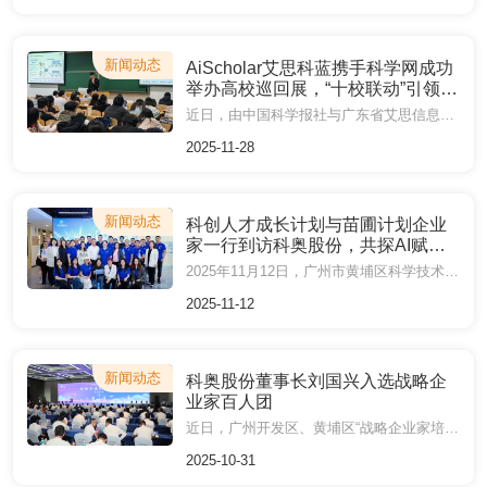
新闻动态
AiScholar艾思科蓝携手科学网成功
举办高校巡回展，“十校联动”引领科
研传播新范式
近日，由中国科学报社与广东省艾思信息化学术交流研究院联合主办，科学网、AiScholar艾思科蓝共同承办的“科学可视化巡回主题展暨科学艺术分享交流会”圆满落幕。活动自11月13日启动，历时九天，跨越北京、成都、长沙、深圳、广州五大城市，走进十所重点高校，以“科学可视化”为纽带，通过展览、互动交流与专题讲座等形式，推动科研与艺术深度融合，赋能研究生学术成长，为师生们带来数场视觉与思维的科学盛宴，助力学术成果的多元表达与广泛传播。
2025-11-28
新闻动态
科创人才成长计划与苗圃计划企业
家一行到访科奥股份，共探AI赋能
产业新路径
2025年11月12日，广州市黄埔区科学技术协会（广州开发区科协）党组书记、主席贾漫蓉带领“科创人才成长计划”与“苗圃计划”企业家代表，到访广州科奥信息技术股份有限公司（以下简称“科奥股份”）开展深度交流活动。科奥股份创始人、董事长刘国兴全程陪同，并围绕AI赋能产业创新、AI技术落地与企业协同发展，与在场企业家展开务实探讨，推动企业深化协同，共谋创新发展。
2025-11-12
新闻动态
科奥股份董事长刘国兴入选战略企
业家百人团
近日，广州开发区、黄埔区“战略企业家培育计划”首批百人团名单正式公布。广州科奥信息技术股份有限公司（以下简称“科奥股份”）创始人、董事长刘国兴凭借行业影响力与企业创新实力成功入选，并受聘担任百人团副团长、砥锋营营长。
2025-10-31