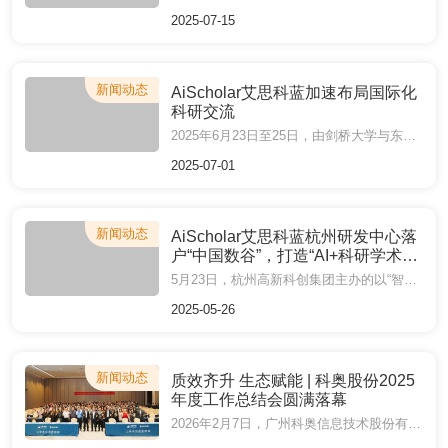
2025-07-15
新闻动态
AiScholar艾思科蓝加速布局国际化
科研交流
2025年6月23日至25日，由剑桥大学与东北大学联合主办的绿色材料与制造技术国际会议（GMMT 2025）在剑桥大学丘吉尔学院成功举行。
2025-07-01
新闻动态
AiScholar艾思科蓝杭州研发中心落
户“中国数谷”，打造“AI+科研学术服
务”新标杆
5月23日，杭州高新科创集团主办的以“智汇滨江·创造未来”为主题的“滨创汇”·首届创新沙龙在杭州“中国数谷”大厦举行。广州科奥信息技术股份有限公司（简称“科奥股份”）旗下AiScholar艾思科蓝杭州研发中心作为“中国数谷”1号孵化加速器第二批重点入驻企业正式签约。
2025-05-26
新闻动态
质效齐升 生态赋能 | 科奥股份2025
年度工作总结会圆满落幕
2026年2月7日，广州科奥信息技术股份有限公司（以下简称“科奥股份”）2025年度工作总结会议在广州举行。本次会议以“质效齐升，生态赋能”为主题，全面复盘2025年工作成果与存在问题，系统部署2026年发展方向与举措，凝聚全体员工力量，推动科研服务质效升级和生态赋能深度融合，助力构建一流科研学术服务生态圈。科奥股份全体员工齐聚一堂，共赴这场总结过往、谋划未来的年度盛会。