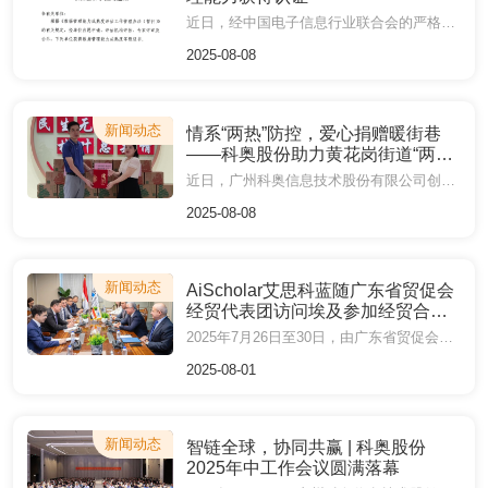
近日，经中国电子信息行业联合会的严格评估，广州科奥信息技术股份有限公司荣获数据管理能力成熟度稳健级证书。
2025-08-08
新闻动态
情系“两热”防控，爱心捐赠暖街巷
——科奥股份助力黄花岗街道“两热”
防控
近日，广州科奥信息技术股份有限公司创始人、董事长刘国兴先生积极响应疫情防控号召，深入参与越秀区黄花岗街道登革热、基孔肯雅热防控工作，捐赠15,000元专项资金，为基层疫情防控注入力量。
2025-08-08
新闻动态
AiScholar艾思科蓝随广东省贸促会
经贸代表团访问埃及参加经贸合作
交流
2025年7月26日至30日，由广东省贸促会组织，在广东省贸促会会长陈小锋的带领下，经贸代表团访问埃及，拜访苏伊士运河经济特区管理局、非洲商会联合会，举办中国（广东）—埃及经贸交流会。作为经贸代表团成员企业之一，AiScholar艾思科蓝董事长刘国兴受邀参加。
2025-08-01
新闻动态
智链全球，协同共赢 | 科奥股份
2025年中工作会议圆满落幕