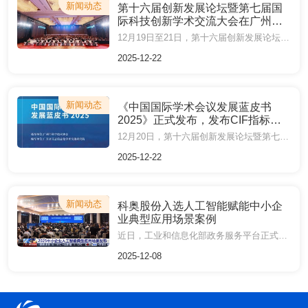
新闻动态
第十六届创新发展论坛暨第七届国
际科技创新学术交流大会在广州召
开
12月19日至21日，第十六届创新发展论坛暨第七届国际科技创新学术交流大会（IAECST 2025）在广州召开。大会以“汇聚国际科研创新智慧、共谋学术生态高质发展”为主题，聚焦“十五五”规划创新驱动发展战略，吸引了来自国内外院士、专家学者及产业领袖齐聚一堂，共探产学研协同创新路径，助力区域国际科技创新中心建设。
2025-12-22
新闻动态
《中国国际学术会议发展蓝皮书
2025》正式发布，发布CIF指标推
动行业评价方法研究
12月20日，第十六届创新发展论坛暨第七届国际科技创新学术交流大会（IAECST 2025）在广州召开。中国工程院院士、华南理工大学陈克复教授，欧洲科学院外籍院士、IEEE Life Fellow、华南理工大学陈俊龙教授，剑桥大学Ali Reza Kamali教授，马来西亚理工大学副校长Ali Selamat教授等院士专家出席并作报告。会上，《中国国际学术会议发展蓝皮书2025》（以下简称《蓝皮书2025》）正式对外发布。
2025-12-22
新闻动态
科奥股份入选人工智能赋能中小企
业典型应用场景案例
近日，工业和信息化部政务服务平台正式发布了2025年人工智能赋能中小企业典型应用场景案例。其中，广州科奥信息技术股份有限公司（以下简称“科奥股份”）旗下品牌AiScholar艾思科蓝自主研发的“面向科研领域的一站式科研服务平台”凭借创新技术与显著成效成功入选，成为科研领域智能化转型标杆。
2025-12-08