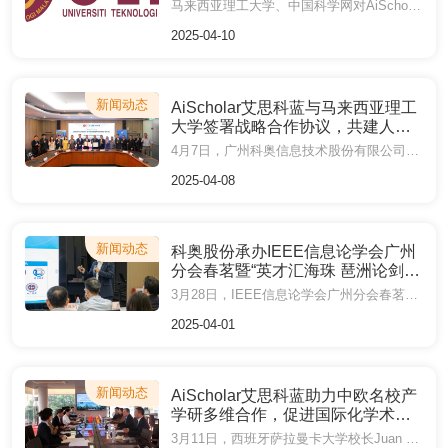
大学签订战略合作协议进行报道
马来西亚理工大学、中国科学网对AiScholar艾思科蓝与马来西亚理工大学签订战略合作协议进行报道
2025-04-10
新闻动态
AiScholar艾思科蓝与马来西亚理工
大学签署战略合作协议，共建人工
智能时代产学研融合新范式
4月7日，广州科奥信息技术股份有限公司旗下AiScholar艾思科蓝与马来西亚理工大学正式签署战略合作协议。此次合作标志着AiScholar艾思科蓝在国际化战略布局上迈出重要一步，也是以“AI+科研”驱动学术生态创新的又一里程碑。
2025-04-08
新闻动态
科奥股份承办IEEE信息论学会广州
分会春茗暨“英才汇海珠 琶洲论剑AI
赋能”研讨会 共绘AI赋能科研新蓝图
3月28日，IEEE信息论学会广州分会春茗暨“英才汇海珠 琶洲论剑AI赋能”研讨会在海珠区华新科创园广州云蝶科技有限公司成功举行。科奥股份创始人、董事长刘国兴出席活动，向与会嘉宾介绍了公司以“AI+科研”为核心的一站式数字化平台建设成果，并展望了人工智能技术驱动科研服务生态革新的未来图景。
2025-04-01
新闻动态
AiScholar艾思科蓝助力中欧名校产
学研多维合作，促进国际化学术交
流
3月11日，西班牙萨拉曼卡大学校长Juan M. Corchado一行访问华南理工大学，双方围绕国际化产学研合作展开深入探讨。AiScholar艾思科蓝董事长刘国兴受邀参与座谈，并推动两校在学术交流、人才培养等领域的联盟合作，进一步彰显AiScholar艾思科蓝在学术资源共享与国际科研协作中的桥梁作用。