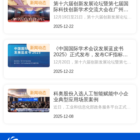
新闻动态
第十六届创新发展论坛暨第七届国
际科技创新学术交流大会在广州召
开
12月19日至21日，第十六届创新发展论坛暨第七届国际科技创新学术交流大会（IAECST 2025）在广州召开。大会以“汇聚国际科研创新智慧、共谋学术生态高质发展”为主题，聚焦“十五五”规划创新驱动发展战略，吸引了来自国内外院士、专家学者及产业领袖齐聚一堂，共探产学研协同创新路径，助力区域国际科技创新中心建设。
2025-12-22
新闻动态
《中国国际学术会议发展蓝皮书
2025》正式发布，发布CIF指标推
动行业评价方法研究
12月20日，第十六届创新发展论坛暨第七届国际科技创新学术交流大会（IAECST 2025）在广州召开。中国工程院院士、华南理工大学陈克复教授，欧洲科学院外籍院士、IEEE Life Fellow、华南理工大学陈俊龙教授，剑桥大学Ali Reza Kamali教授，马来西亚理工大学副校长Ali Selamat教授等院士专家出席并作报告。会上，《中国国际学术会议发展蓝皮书2025》（以下简称《蓝皮书2025》）正式对外发布。
2025-12-22
新闻动态
科奥股份入选人工智能赋能中小企
业典型应用场景案例
近日，工业和信息化部政务服务平台正式发布了2025年人工智能赋能中小企业典型应用场景案例。其中，广州科奥信息技术股份有限公司（以下简称“科奥股份”）旗下品牌AiScholar艾思科蓝自主研发的“面向科研领域的一站式科研服务平台”凭借创新技术与显著成效成功入选，成为科研领域智能化转型标杆。
2025-12-08