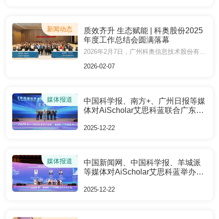
新闻动态
质效齐升 生态赋能 | 科奥股份2025
年度工作总结会圆满落幕
2026年2月7日，广州科奥信息技术股份有限公司（以下简称“科奥股份”）2025年度工作总结会议在广州举行。本次会议以“质效齐升，生态赋能”为主题，全面复盘2025年工作成果与存在问题，系统部署2026年发展方向与举措，凝聚全体员工力量，推动科研服务质效升级和生态赋能深度融合，助力构建一流科研学术服务生态圈。科奥股份全体员工齐聚一堂，共赴这场总结过往、谋划未来的年度盛会。
2026-02-07
媒体报道
中国科学报、南方+、广州日报等媒
体对AiScholar艾思科蓝联合广东省
艾思信息化学术交流研究院编撰的
2025-12-22
《中国国际学术会议发展蓝皮书
2025》发布进行报道
媒体报道
中国新闻网、中国科学报、羊城派
等媒体对AiScholar艾思科蓝举办的
第十六届创新发展论坛暨第七届国
2025-12-22
际科技创新学术交流大会进行报道