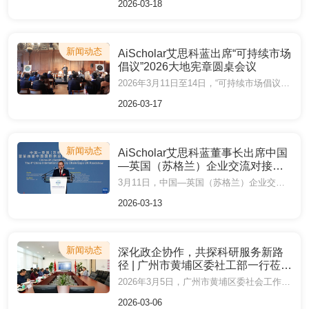
2026-03-18
新闻动态
AiScholar艾思科蓝出席“可持续市场
倡议”2026大地宪章圆桌会议
2026年3月11日至14日，“可持续市场倡议”2026大地宪章圆桌会议及展览中国专场活动在英国伦敦举行，英国国王查尔斯三世出席大地宪章活动高级别招待会，中国贸促会会长任鸿斌率中国企业家代表团出席。
2026-03-17
新闻动态
AiScholar艾思科蓝董事长出席中国
—英国（苏格兰）企业交流对接
会，助力全球科研学术协同发展
3月11日，中国—英国（苏格兰）企业交流对接会暨第四届中国国际供应链促进博览会英国推介会在爱丁堡举行。中英政商学界代表100余人参会，讨论双边经贸合作新机遇。AiScholar艾思科蓝董事长刘国兴应邀参加本次大会，与各界代表交流探讨人工智能与科研学术融合发展的国际合作新路径。
2026-03-13
新闻动态
深化政企协作，共探科研服务新路
径 | 广州市黄埔区委社工部一行莅临
科奥股份调研
2026年3月5日，广州市黄埔区委社会工作部部长陈文聪，副部长黄华丽，生物岛管委会党委书记王洋等一行莅临广州科奥信息技术股份有限公司（以下简称“科奥股份”）调研指导。科奥股份董事长刘国兴、科研成果转化部总监吴婉君热情接待并陪同交流。
2026-03-06