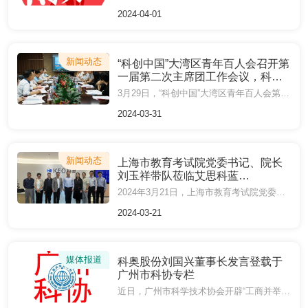
道
2024-04-01
新闻动态
“科创中国”大湾区青年百人会召开第
一届第二次主席团工作会议，科奥
股份董事长刘国兴被选为主席团成
3月29日，“科创中国”大湾区青年百人会第一届第二次主席团工作会议在暨南大学召开。
员
2024-03-31
新闻动态
上海市教育考试院党委书记、院长
刘玉祥带队莅临艾思科蓝
（AiScholar）调研
2024年3月21日，上海市教育考试院党委书记、院长刘玉祥一行莅临艾思科蓝（AiScholar）走访调研。
2024-03-21
媒体报道
科奥股份刘国兴董事长发言登载于
广州市科协专栏
近日，广州市科学技术协会开辟“工商并举 两业融合”专栏，编发全市科技工作者学习省、市高质量发展大会精神的体会与贯彻落实情况。广州市政协委员、广州市科协委员、广州科奥信息技术股份有限公司董事长刘国兴的专题发言登载于专栏首期内容，立足科研服务行业实践，分享了科奥股份以科技创新推动制造业与服务业协同发展的思考与行动方向，为广州在“十五五”时期高质量发展贡献新思路。